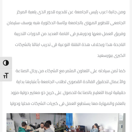
ومن جانبة اعرب رئيس الجامعة عن تقديره للدور الذى يلعبة المركز
الجامعى للتطوير المهنى بالجامعة برئاسة الدكتورة هبه يوسف سليمان
وفريق العمل معها ودورهم فى اقامة العديد من الدورات التدريبة
الناجحة هذا وبخلاف هذة النقلة النوعية قى تدريب ابنائنا بالشركات
الكبرى ببورسعيد
ntrast
كما ثمن سيادته على التعاون المثمر مع الشركاء من رجال الصناعة
t Size
والأعمال لتحقيق الفائدة القصوى لطلاب الجامعة بأعتبارها بداية
حقيقية لربط التعليم بالصناعة للحصول على خريج ذو معايير دولية مزود
بالعلم والمهارة معا يستطيع العمل فى كبريات الشركات محليا ودوليا