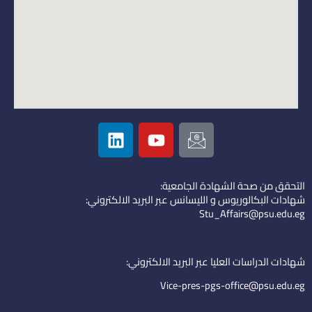
L
Y
I
i
o
c
n
u
o
k
t
n
التحقق من صحة الشهادة الجامعية:
e
u
-
شهادات البكالوريوس و الليسانس عبر البريد الالكتروني:
d
b
e
Stu_Affairs@psu.edu.eg
i
e
m
n
a
i
شهادات الدراسات العليا عبر البريد الالكتروني:
l
Vice-pres-pgs-office@psu.edu.eg