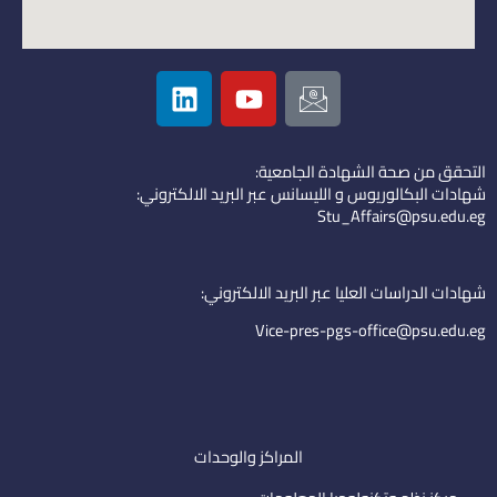
L
Y
I
i
o
c
n
u
o
k
t
n
التحقق من صحة الشهادة الجامعية:
e
u
-
شهادات البكالوريوس و الليسانس عبر البريد الالكتروني:
d
b
e
Stu_Affairs@psu.edu.eg
i
e
m
n
a
i
شهادات الدراسات العليا عبر البريد الالكتروني:
l
Vice-pres-pgs-office@psu.edu.eg
المراكز والوحدات