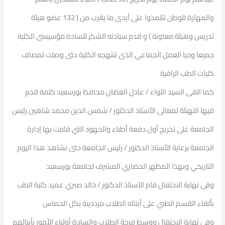
والمهارة للوطن تتلمذوا على أيدى ما يقرب من ( 132 عضو هيئة
تدريس وهيئة معاونة ) و قدم سيادته الشكر للسادة مؤسيسى الكلية
جميعا وحيا العمل الجماعي الذى تنتهجه الكلية حتى وصلت لمصاف
كليات الطب الراقية
كما القى السيد اللواء / عادل الغضان محافظ بورسعيد كلمة قدم
فيها التهنئة لمعالى الأستاذ الدكتور / شمس الدين محمد شاهين رئيس
الجامعة على تخريج أول دفعة أطباء والجهود التي قامت بها إدارة
الجامعة برعاية الأستاذ الدكتور / رئيس الجامعة حتى نشاهد هذا اليوم
التاريخي وبهذا المظهر الحضاري المشرف لجامعة بورسعيد
وفى نهاية الاحتفال قام الأستاذ الدكتور / خالد صبري عميد كلية الطب
بألقاء القسم الطبي على أبنائه الطلاب مرددينة بكل الحماس
وفى نهاية الاحتفال ووسط فرحة الطلاب والسادة أولياء الأمور بأبنائهم