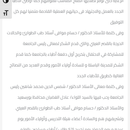
الرعاية حتى توفر لطلابها المناخ المناسب لتفوقهم كما اوصى الاطباء
ntrast
الجدد بالعمل والاجتهاد فى حياتهم العملية القادمة متمنيا لهم كل
t Size
التوفيق
وفى كلمة للأستاذ الدكتور / حسام موافى أستاذ طب الطوارئ والحالات
الحرجة بالقصر العيني والتي قدم الشكر لمعالى رئيس الجامعة
للمشاركة في الاحتفال بتخريج أول دفعة أطباء بالجامعة كما قدم
الشكر للمدينة الباسلة و للسادة أولياء الأمور وقدم العديد من النصائح
الغالية كطريق للأطباء الجدد
وفى كلمة معالى الأستاذ الدكتور / شمس الدين محمد شاهين رئيس
الجامعة رحب فيها بالسيد اللواء/ عادل الغضبان محافظ بورسعيد
والأستاذ الدكتور / حسام موافى أستاذ طب الطوارئ بالقصر العيني
وتشريفهم هم والسادة أعضاء هيئة التدريس وأولياء الأمور يوم
عيدهم يوم الحصاد يوم تخريج (52 طالب ) أطباء مسلحين بالعلم