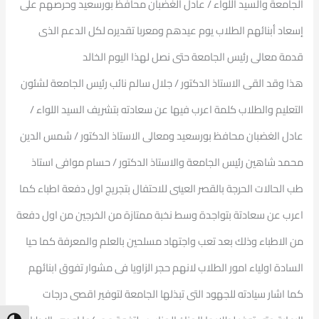
الجامعة والسيد اللواء / عادل الغضبان محافظ بورسعيد وحرصهم على
إسعاد أبنائهم الطلاب يوم عيدهم ومعربا تقديره لكل الدعم الذى
قدمة معالى رئيس الجامعة حتى نصل لهذا اليوم الخالد
هذا وقد القى الاستاذ الدكتور / جلال سالم نائب رئيس الجامعة لشئون
التعليم والطلاب كلمة اعرب فيها عن سعادته بتشريف السيد اللواء /
عادل الغضبان محافظ بورسعيد ومعالى الاستاذ الدكتور / شمس الدين
محمد شاهين رئيس الجامعة والاستاذ الدكتور / حسام موافى استاذ
طب الحالات الحرجة بالقصر العينى للاحتفال بتجريج اول دفعة اطباء كما
اعرب عن سعادتة بتواجدة وسط نخبة ممتازة من الخرجين من اول دفعة
من الاطباء وذلك بعد تعب واجتهاد مسلحين بالعلم والمعرفة كما حيا
السادة اولياء امور الطلاب لانهم حجر الزاويا فى مشوار تفوق ابنائهم
كما اشار سيادته للجهود التى تبذلها الجامعة لتوفير اقصى درجات