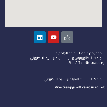
L
Y
I
i
o
c
n
u
o
k
t
n
التحقق من صحة الشهادة الجامعية:
e
u
-
شهادات البكالوريوس و الليسانس عبر البريد الالكتروني:
d
b
e
Stu_Affairs@psu.edu.eg
i
e
m
n
a
i
شهادات الدراسات العليا عبر البريد الالكتروني:
l
Vice-pres-pgs-office@psu.edu.eg