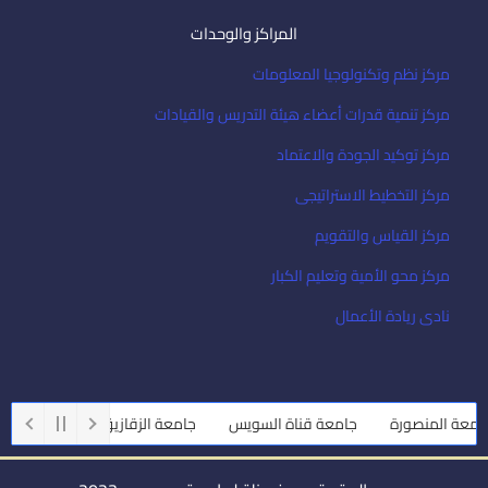
المراكز والوحدات
مركز نظم وتكنولوجيا المعلومات
مركز تنمية قدرات أعضاء هيئة التدريس والقيادات
مركز توكيد الجودة والاعتماد
مركز التخطيط الاستراتيجى
مركز القياس والتقويم
مركز محو الأمية وتعليم الكبار
نادى ريادة الأعمال
عة المنصورة
جامعة قناة السويس
جامعة الزقازيق
جامعة أسيوط