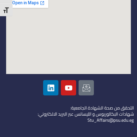
t Size
L
Y
I
i
o
c
n
u
o
k
t
n
التحقق من صحة الشهادة الجامعية:
e
u
-
شهادات البكالوريوس و الليسانس عبر البريد الالكتروني:
d
b
e
Stu_Affairs@psu.edu.eg
i
e
m
n
a