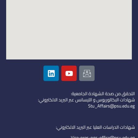
L
Y
I
i
o
c
n
u
o
k
t
n
التحقق من صحة الشهادة الجامعية:
e
u
-
شهادات البكالوريوس و الليسانس عبر البريد الالكتروني:
d
b
e
Stu_Affairs@psu.edu.eg
i
e
m
n
a
i
شهادات الدراسات العليا عبر البريد الالكتروني:
l
Vice-pres-pgs-office@psu.edu.eg