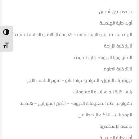
جامعة عين شمس
أولا: كلية الهندسة
ntrast
الهندسة المدنية و البنية التحتية – هندسة الطاقة و الطاقة المتجددة
ثانيا: كلية الزراعة
t Size
التكنولوجيا الحيوية- إدارة الجودة
ثالثا: كلية العلوم
جيوفيزياء البترول- المواد و مواد النانو – علوم الحاسب الآلى
رابعا: كلية الحاسبات و المعلومات
تكنولوجيا نظم المعلومات الحيوية- – الأمن السيبرانى – هندسة
البرمجيات – الذكاء الإصطناعى
جامعة الإسكندرية
أولا :كلية الهندسة