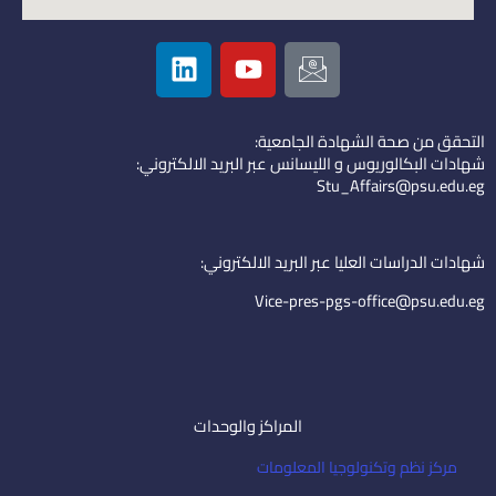
L
Y
I
i
o
c
n
u
o
k
t
n
التحقق من صحة الشهادة الجامعية:
e
u
-
شهادات البكالوريوس و الليسانس عبر البريد الالكتروني:
d
b
e
Stu_Affairs@psu.edu.eg
i
e
m
n
a
i
شهادات الدراسات العليا عبر البريد الالكتروني:
l
Vice-pres-pgs-office@psu.edu.eg
المراكز والوحدات
مركز نظم وتكنولوجيا المعلومات