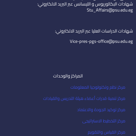
e
u
-
شهادات البكالوريوس و الليسانس عبر البريد الالكتروني:
d
b
e
Stu_Affairs@psu.edu.eg
i
e
m
n
a
i
شهادات الدراسات العليا عبر البريد الالكتروني:
l
Vice-pres-pgs-office@psu.edu.eg
المراكز والوحدات
مركز نظم وتكنولوجيا المعلومات
مركز تنمية قدرات أعضاء هيئة التدريس والقيادات
مركز توكيد الجودة والاعتماد
مركز التخطيط الاستراتيجى
مركز القياس والتقويم