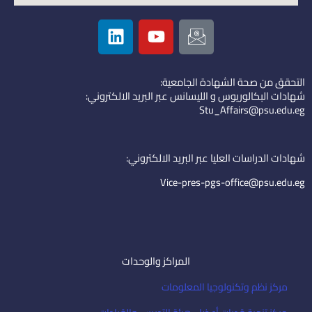
L
Y
I
i
o
c
n
u
o
k
t
n
التحقق من صحة الشهادة الجامعية:
e
u
-
شهادات البكالوريوس و الليسانس عبر البريد الالكتروني:
d
b
e
Stu_Affairs@psu.edu.eg
i
e
m
n
a
i
شهادات الدراسات العليا عبر البريد الالكتروني:
l
Vice-pres-pgs-office@psu.edu.eg
المراكز والوحدات
مركز نظم وتكنولوجيا المعلومات