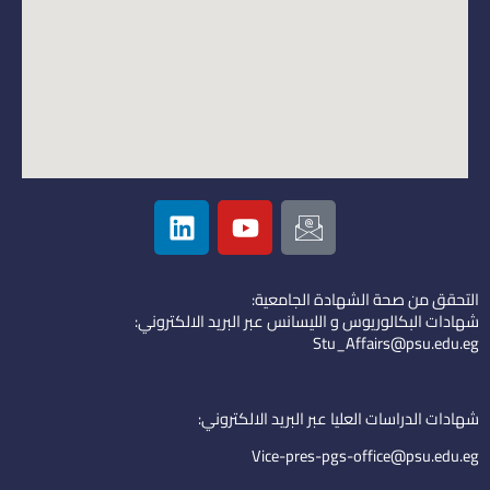
L
Y
I
i
o
c
n
u
o
k
t
n
التحقق من صحة الشهادة الجامعية:
e
u
-
شهادات البكالوريوس و الليسانس عبر البريد الالكتروني:
d
b
e
Stu_Affairs@psu.edu.eg
i
e
m
n
a
i
شهادات الدراسات العليا عبر البريد الالكتروني:
l
Vice-pres-pgs-office@psu.edu.eg