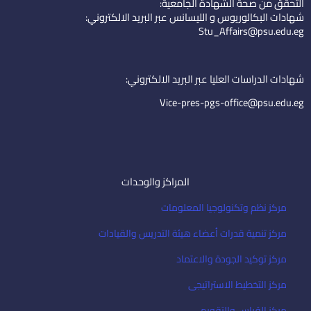
التحقق من صحة الشهادة الجامعية:
e
u
-
شهادات البكالوريوس و الليسانس عبر البريد الالكتروني:
d
b
e
Stu_Affairs@psu.edu.eg
i
e
m
n
a
i
شهادات الدراسات العليا عبر البريد الالكتروني:
l
Vice-pres-pgs-office@psu.edu.eg
المراكز والوحدات
مركز نظم وتكنولوجيا المعلومات
مركز تنمية قدرات أعضاء هيئة التدريس والقيادات
مركز توكيد الجودة والاعتماد
مركز التخطيط الاستراتيجى
مركز القياس والتقويم