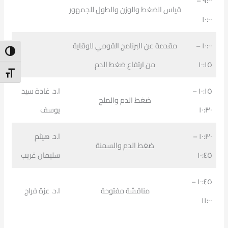
٩:٠٠ –
قياس الضغط والوزن والطول للجمهور
١٠:٠٠
١٠:٠٠ –
مقدمة عن البرنامج القومي للوقاية
ntrast
١٠:١٥
من ارتفاع ضغط الدم
t Size
١٠:١٥ –
ا.د. غادة سيد
ضغط الدم والملح
١٠:٣٠
يوسف
١٠:٣٠ –
ا.د. هيثم
ضغط الدم والسمنة
١٠:٤٥
سليمان غريب
١٠:٤٥ –
مناقشة مفتوحة
ا.د. عزة فراج
١١:٠٠