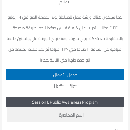
الاعلام.
كما سيكون هناك ورشة عمل للصيادلة يوم الجمعة الموافق ٢٩ يوليو
٢٠٢٢ وذلك للتدريب علي كيفية قياس ضغط الدم بطريقة صحيحة
بالمشاركة مع شركة ايجي سيرف وستحتوي الورشة علي جلستين جلسة
صباحية من الساعة ١٠ صباحا حتي ١١:٣٠ صباحا ثم بعد صلاة الجمعة من
الواحدة ظهرا حتي الثالثة .عصرا
جدول الأعمال
٩:٠٠ – ١١:٣٠
Session I: Public Awareness Program
اسم المحاضرة