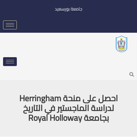
خطي
جامعة بورسعيد
لى
لمحتوى
Searc
احصل على منحة Herringham
لدراسة الماجستير في التاريخ
بجامعة Royal Holloway