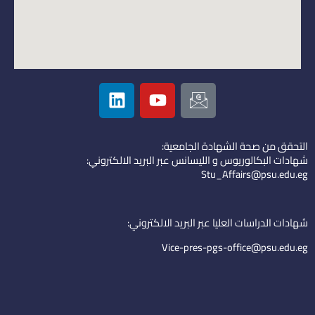
L
Y
I
i
o
c
n
u
o
k
t
n
التحقق من صحة الشهادة الجامعية:
e
u
-
شهادات البكالوريوس و الليسانس عبر البريد الالكتروني:
d
b
e
Stu_Affairs@psu.edu.eg
i
e
m
n
a
i
شهادات الدراسات العليا عبر البريد الالكتروني:
l
Vice-pres-pgs-office@psu.edu.eg