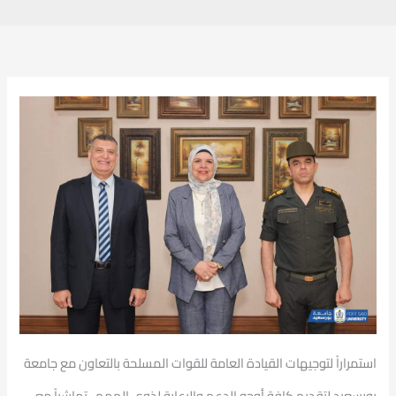
استمراراً لتوجيهات القيادة العامة للقوات المسلحة بالتعاون مع جامعة
بورسعيد لتقديم كافة أوجه الدعم والرعاية لذوي الهمم ، تماشياً مع