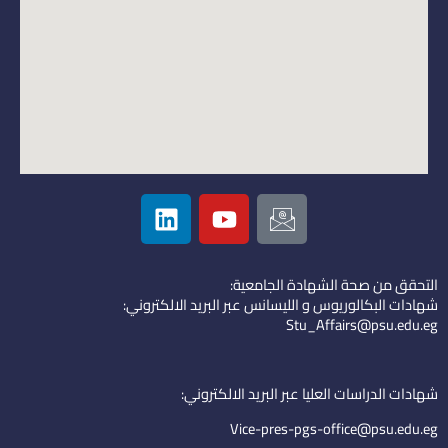
L
Y
I
i
o
c
n
u
o
k
t
n
التحقق من صحة الشهادة الجامعية:
e
u
-
شهادات البكالوريوس و الليسانس عبر البريد الالكتروني:
d
b
e
Stu_Affairs@psu.edu.eg
i
e
m
n
a
i
شهادات الدراسات العليا عبر البريد الالكتروني:
l
Vice-pres-pgs-office@psu.edu.eg