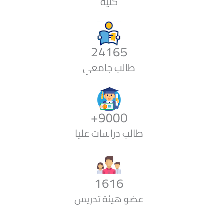
كلية
24165
طالب جامعي
+
9000
طالب دراسات عليا
1616
عضو هيئة تدريس