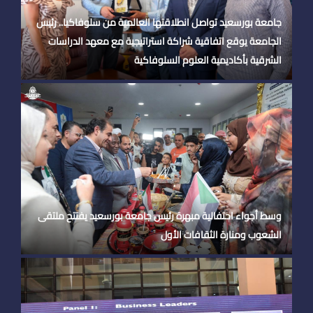
جامعة بورسعيد تواصل انطلاقتها العالمية من سلوفاكيا.. رئيس
الجامعة يوقع اتفاقية شراكة استراتيجية مع معهد الدراسات
الشرقية بأكاديمية العلوم السلوفاكية
وسط أجواء احتفالية مبهرة رئيس جامعة بورسعيد يفتتح ملتقى
الشعوب ومنارة الثقافات الأول