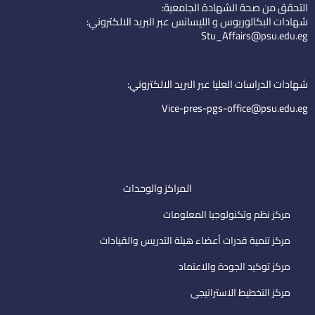
التحقق من صحة الشهادة الجامعية:
e
u
-
شهادات البكالوريوس و الليسانس عبر البريد الالكتروني:
d
b
e
Stu_Affairs@psu.edu.eg
i
e
m
n
a
i
شهادات الدراسات العليا عبر البريد الالكتروني:
l
Vice-pres-pgs-office@psu.edu.eg
المراكز والوحدات
مركز نظم وتكنولوجيا المعلومات
مركز تنمية قدرات أعضاء هيئة التدريس والقيادات
مركز توكيد الجودة والاعتماد
مركز التخطيط الاستراتيجى