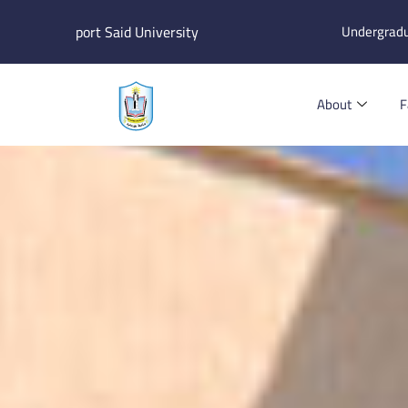
Skip
port Said University
Undergrad
to
content
About
F