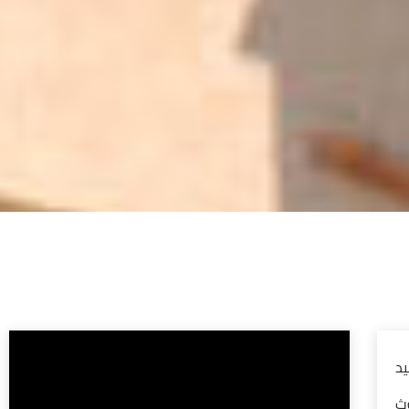
يد
وث