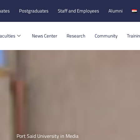
uates
Postgraduates
Staff and Employees
Alumni
aculties
News Center
Research
Community
Traini
Port Said University in Media